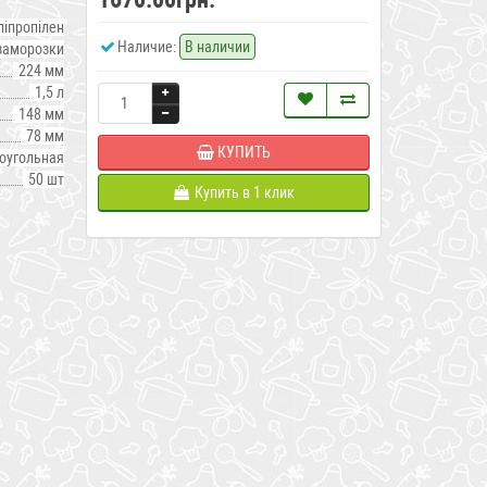
ліпропілен
Наличие:
В наличии
заморозки
224 мм
1,5 л
148 мм
78 мм
КУПИТЬ
оугольная
50 шт
Купить в 1 клик