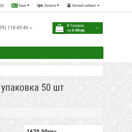
грн.
(0)
Язык
Валюта
Личный кабинет
0
Tоваров,
99) 118-49-46
на
0.00грн.
 упаковка 50 шт
1670.00грн.