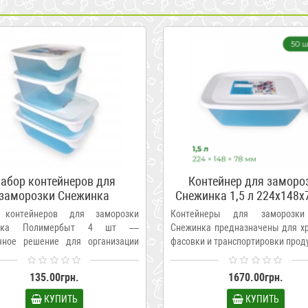
абор контейнеров для
Контейнер для заморо
заморозки Снежинка
Снежинка 1,5 л 224x148x
Полимербыт 4 шт
упаковка 50 шт Полиме
 контейнеров для заморозки
Контейнеры для заморозки
ПБ-683
инка Полимербыт 4 шт —
Снежинка предназначены для хр
чное решение для организации
фасовки и транспортировки проду
.
135.00грн.
1670.00грн.
КУПИТЬ
КУПИТЬ