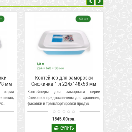
зки
Контейнер для заморозки
Конт
78 мм
Снежинка 1 л 224x148x58 мм
Сніжин
рбыт
упаковка 50 шт Полимербыт
упако
 серии
Контейнеры для заморозки серии
Контейн
ПБ-690
анения,
Снежинка предназначены для хранения,
Сніжинка
к..
фасовки и транспортировки продук..
фасування
1545.00грн.
КУПИТЬ