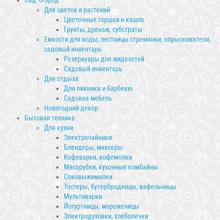
Сад, огород
Для цветов и растений
Цветочные горшки и кашпо
Грунты, дренаж, субстраты
Емкости для воды, лестницы стремянки, опрыскиватели,
садовый инвентарь
Резервуары для жидкостей
Садовый инвентарь
Для отдыха
Для пикника и барбекю
Садовая мебель
Новогодний декор
Бытовая техника
Для кухни
Электрочайники
Блендеры, миксеры
Кофеварки, кофемолки
Мясорубки, кухонные комбайны
Соковыжималки
Тостеры, бутербродницы, вафельницы
Мультиварки
Йогуртницы, мороженицы
Электродуховки, хлебопечки