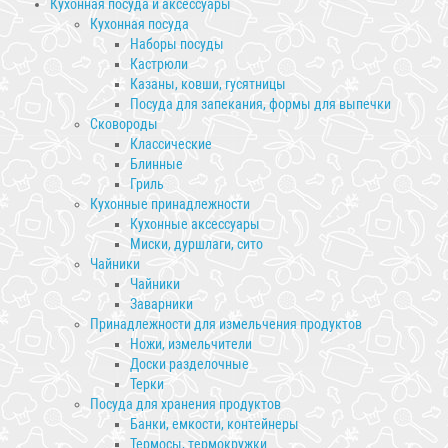
Кухонная посуда и аксессуары
Кухонная посуда
Наборы посуды
Кастрюли
Казаны, ковши, гусятницы
Посуда для запекания, формы для выпечки
Сковороды
Классические
Блинные
Гриль
Кухонные принадлежности
Кухонные аксессуары
Миски, дуршлаги, сито
Чайники
Чайники
Заварники
Принадлежности для измельчения продуктов
Ножи, измельчители
Доски разделочные
Терки
Посуда для хранения продуктов
Банки, емкости, контейнеры
Термосы, термокружки