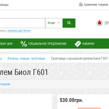
Сравнение товаров 
обзоры
(0
Везде
ример,
корзина для белья
ОВАР ДНЯ
СПЕЦИАЛЬНОЕ ПРЕДЛОЖЕНИЕ
НОВИНКИ
да
Казаны, ковши, гусятницы
Гусятница с крышкой-грилем Биол Г601
илем Биол Г601
отзывов
530.00грн.