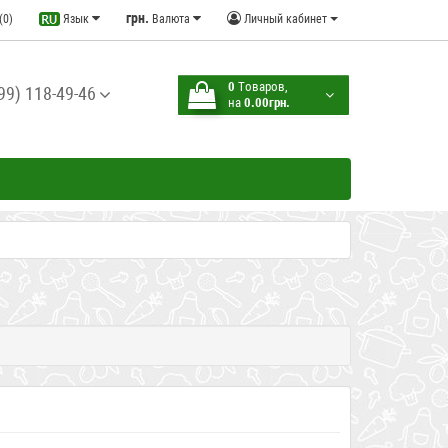
грн.
(0)
Язык
Валюта
Личный кабинет
0
Tоваров,
99) 118-49-46
на
0.00грн.