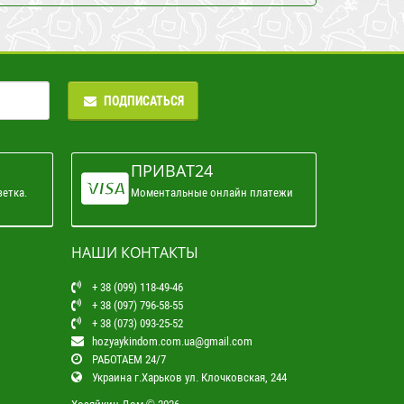
ПОДПИСАТЬСЯ
ПРИВАТ24
зетка.
Моментальные онлайн платежи
НАШИ КОНТАКТЫ
+ 38 (099) 118-49-46
+ 38 (097) 796-58-55
+ 38 (073) 093-25-52
hozyaykindom.com.ua@gmail.com
РАБОТАЕМ 24/7
Украина г.Харьков ул. Клочковская, 244