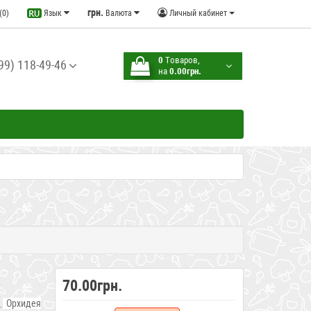
грн.
(0)
Язык
Валюта
Личный кабинет
0
Tоваров,
99) 118-49-46
на
0.00грн.
70.00грн.
Орхидея