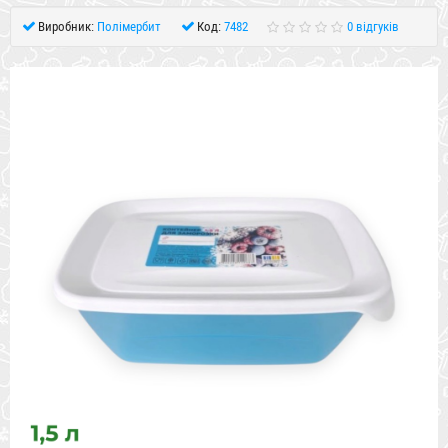
Виробник:
Полімербит
Код:
7482
0 відгуків