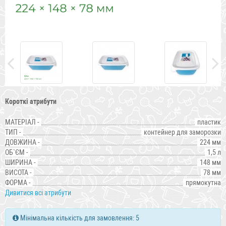
Короткі атрибути
МАТЕРІАЛ -
пластик
ТИП -
контейнер для заморозки
ДОВЖИНА -
224 мм
ОБ`ЄМ -
1,5 л
ШИРИНА -
148 мм
ВИСОТА -
78 мм
ФОРМА -
прямокутна
Дивитися всі атрибути
Мінімальна кількість для замовлення: 5