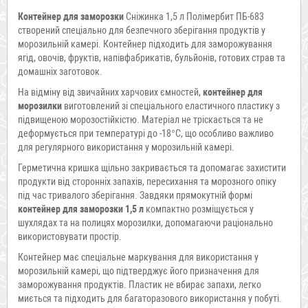
Контейнер для заморозки
Сніжинка 1,5 л Полімербит ПБ-683
створений спеціально для безпечного зберігання продуктів у
морозильній камері. Контейнер підходить для заморожування
ягід, овочів, фруктів, напівфабрикатів, бульйонів, готових страв та
домашніх заготовок.
На відміну від звичайних харчових ємностей,
контейнер для
морозилки
виготовлений зі спеціального еластичного пластику з
підвищеною морозостійкістю. Матеріал не тріскається та не
деформується при температурі до -18°C, що особливо важливо
для регулярного використання у морозильній камері.
Герметична кришка щільно закривається та допомагає захистити
продукти від сторонніх запахів, пересихання та морозного опіку
під час тривалого зберігання. Завдяки прямокутній формі
контейнер для заморозки 1,5 л
компактно розміщується у
шухлядах та на полицях морозилки, допомагаючи раціонально
використовувати простір.
Контейнер має спеціальне маркування для використання у
морозильній камері, що підтверджує його призначення для
заморожування продуктів. Пластик не вбирає запахи, легко
миється та підходить для багаторазового використання у побуті.