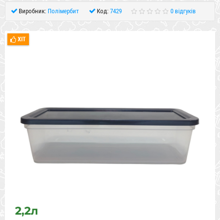
Виробник:
Полімербит
Код:
7429
0 відгуків
ХІТ