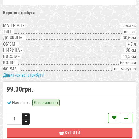
Короткі атрибути
МАТЕРІАЛ -
пластик
ТИП -
кошик
ДОВЖИНА -
30,5 см
ОБ`ЄМ -
4,7 л
ШИРИНА -
20 см
ВИСОТА -
11,5 см
КОЛІР -
бежевий
ФОРМА -
прямокутна
Дивитися всі атрибути
99.00грн.
Наявність:
Є в наявності
КУПИТИ