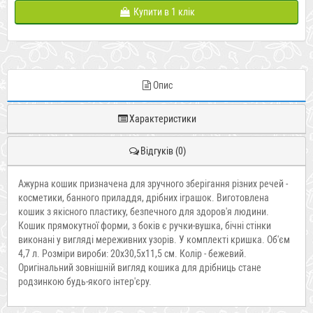
Купити в 1 клік
Опис
Характеристики
Відгуків (0)
Ажурна
кошик
призначена
для
зручного
зберігання
різних
речей
-
косметики
,
банного приладдя
,
дрібних
іграшок
.
Виготовлена
кошик
з
якісного
пластику
,
безпечного
для
здоров'я
людини
.
Кошик
прямокутної
форми
,
з боків
є
ручки
-
вушка
,
бічні
стінки
виконані
у вигляді
мереживних
узорів
.
У
комплекті
кришка
.
Об'єм
4,7
л
.
Розміри
вироби
:
20
х30,5х11
,5
см
.
Колір
-
бежевий
.
Оригінальний
зовнішній вигляд
кошика
для
дрібниць
стане
родзинкою
будь-якого
інтер'єру
.