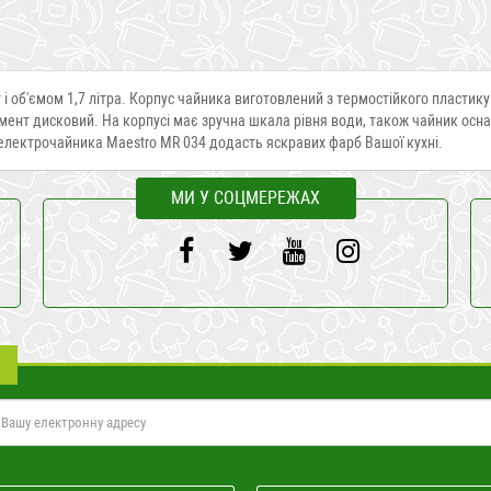
і об'ємом 1,7 літра. Корпус чайника виготовлений з термостійкого пластику
емент дисковий. На корпусі має зручна шкала рівня води, також чайник ос
н електрочайника Maestro MR 034 додасть яскравих фарб Вашої кухні.
МИ У СОЦМЕРЕЖАХ