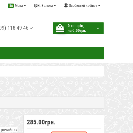
грн.
Мова
Валюта
Особистий кабінет
0
товарів,
99) 118-49-46
на
0.00грн.
285.00грн.
трочайник