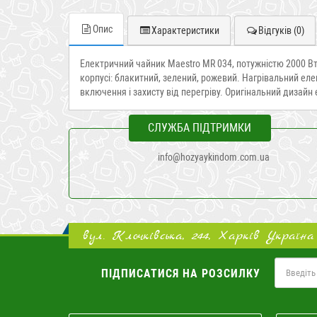
Опис
Характеристики
Відгуків (0)
Електричний чайник Maestro MR 034, потужністю 2000 Вт 
корпусі: блакитний, зелений, рожевий. Нагрівальний ел
включення і захисту від перегріву. Оригінальний дизай
СЛУЖБА ПІДТРИМКИ
info@hozyaykindom.com.ua
вул. Клочківська, 244, Харків Україна
ПІДПИСАТИСЯ НА РОЗСИЛКУ