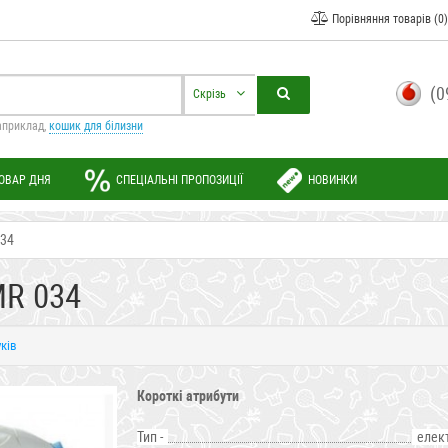
Порівняння товарів (0)
(0
Скрізь
априклад,
кошик для білизни
ОВАР ДНЯ
СПЕЦІАЛЬНІ ПРОПОЗИЦІЇ
НОВИНКИ
034
MR 034
уків
Короткі атрибути
Тип -
елек