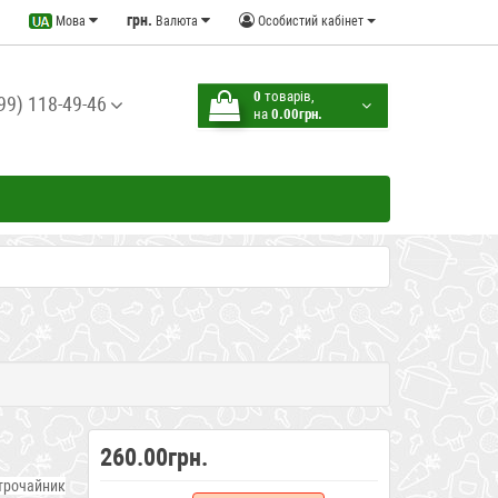
грн.
Мова
Валюта
Особистий кабінет
0
товарів,
99) 118-49-46
на
0.00грн.
260.00грн.
трочайник