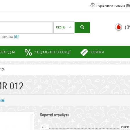
Порівняння товарів (0)
(0
Скрізь
априклад,
Elif
ОВАР ДНЯ
СПЕЦІАЛЬНІ ПРОПОЗИЦІЇ
НОВИНКИ
012
MR 012
уків
Короткі атрибути
Тип -
елек