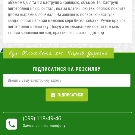
об'ємом 0,6 л та 1 л каструля з кришкою, об'ємом 1л. Каструлі
виготовлені з якісної сталі, яка за класичною технологією покрита
двома шарами білої емалі. На зовнішню поверхню каструль
завдано оригінальний малюнок серії Веселі собаки. Ручки кришок
виготовлені з пластику. Посуд з емальованими покриттям має
гарний зовнішній вигляд, практична і проста в догляді.
вул. Клочківська, 244, Харків Україна
ПІДПИСАТИСЯ НА РОЗСИЛКУ
ПІДПИСАТИСЯ
(099) 118-49-46
Замовлення по телефону