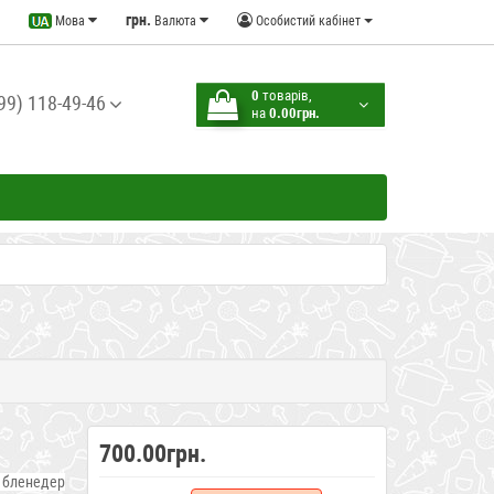
грн.
Мова
Валюта
Особистий кабінет
0
товарів,
99) 118-49-46
на
0.00грн.
700.00грн.
бленедер