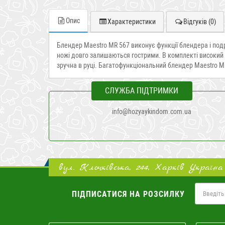
Опис
Характеристики
Відгуків (0)
Блендер Maestro MR 567 виконує функції блендера і под
ножі довго залишаються гострими. В комплекті високий 
зручна в руці. Багатофункціональний блендер Maestro MR
СЛУЖБА ПІДТРИМКИ
info@hozyaykindom.com.ua
вул. Клочківська, 244, Харків Україна
ПІДПИСАТИСЯ НА РОЗСИЛКУ