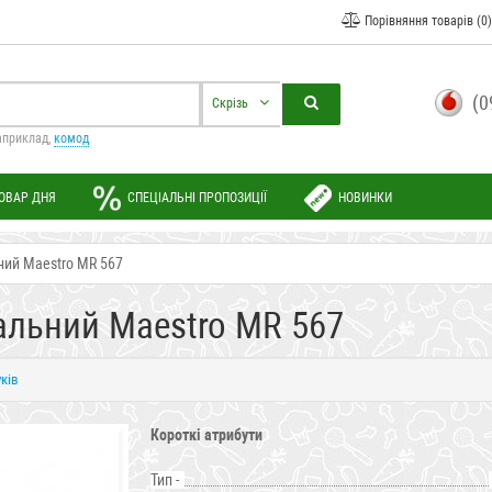
Порівняння товарів (0)
(0
Скрізь
априклад,
комод
ОВАР ДНЯ
СПЕЦІАЛЬНІ ПРОПОЗИЦІЇ
НОВИНКИ
ний Maestro MR 567
альний Maestro MR 567
уків
Короткі атрибути
Тип -