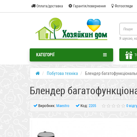
Оплата/доставка
Гарантія/повернення
Фотоогляди
Я шукаю, н
КАТЕГОРІЇ
Т
Побутова техніка
Блендер багатофункціональ
Блендер багатофункціон
Виробник:
Maestro
Код:
2205
0 відг