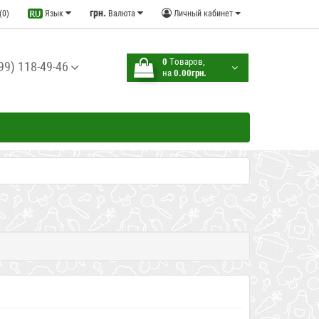
грн.
(0)
Язык
Валюта
Личный кабинет
0
Tоваров,
99) 118-49-46
на
0.00грн.